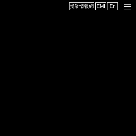
跳
就業情報網
EMI
En
到
主
要
內
容
區