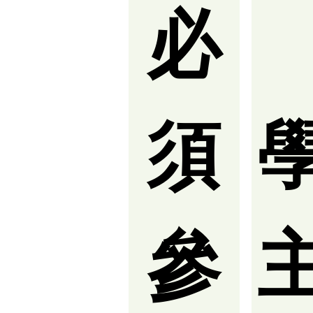
必
須
參