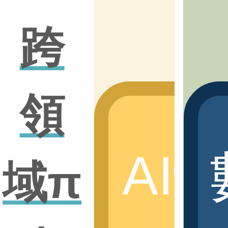
跨
領
AI
域π