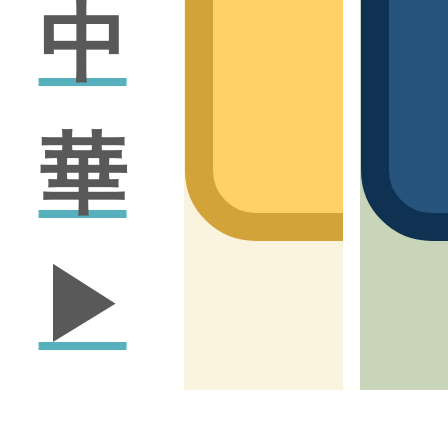
中
2
華
▶
專