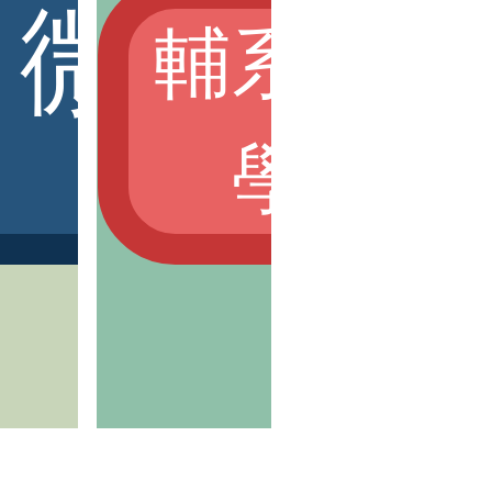
.0
微學程
輔系、雙
學分學