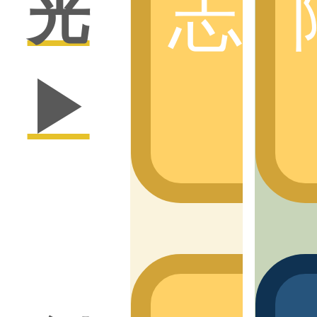
志
光
▶