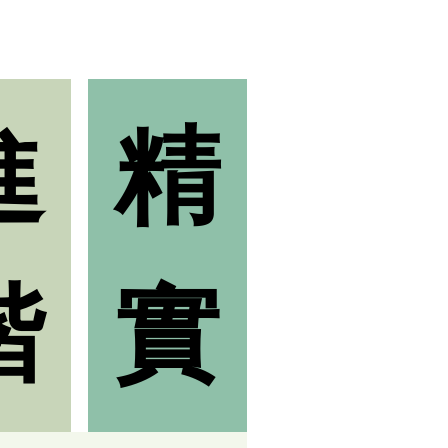
進
精
階
實