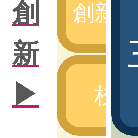
創
創新
新
▶
校