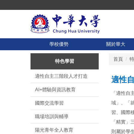
跳
到
主
要
內
容
學校優勢
關於華大
區
首頁
特色學習
適性自主三階段人才打造
適性
AI+體驗與資訊教育
「適性自
域」、「
國際交流學習
習、國際
職場培訓與輔導
「精實」
陽光青年全人教育
則屬於學