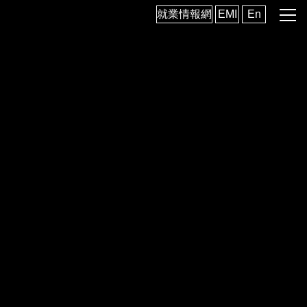
跳
就業情報網
EMI
En
到
主
要
內
容
區